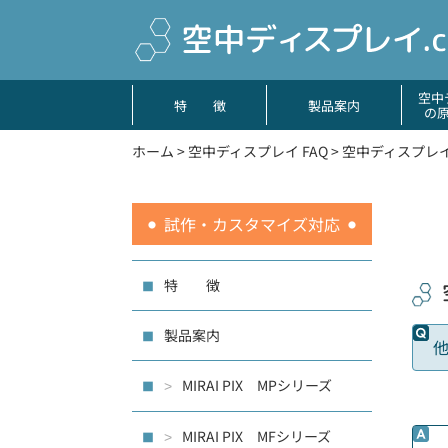
空中
特 徴
製品案内
の
ホーム
>
空中ディスプレイ FAQ
>
空中ディスプレ
試作・カスタマイズ対応
特 徴
製品案内
MIRAI PIX MPシリーズ
>
MIRAI PIX MFシリーズ
>